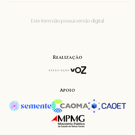
Este item não possui versão digital
Realização
Apoio