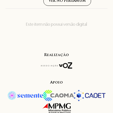
VER NO PERGAMUM
Este item não possui versão digital
Realização
Apoio