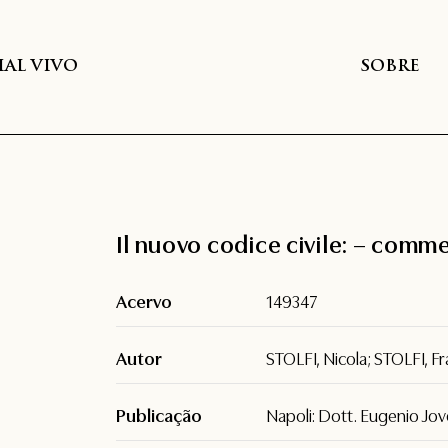
AL VIVO
SOBRE
Il nuovo codice civile: – comm
Acervo
149347
Autor
STOLFI, Nicola; STOLFI, F
Publicação
Napoli: Dott. Eugenio Jo