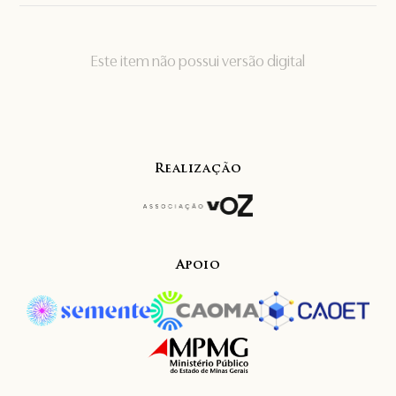
Este item não possui versão digital
Realização
Apoio