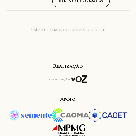
VER NO PERGAMUM
Este item não possui versão digital
Realização
Apoio