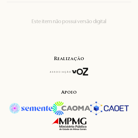
Este item não possui versão digital
Realização
Apoio