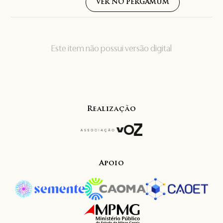
VER NO PERGAMUM
Este item não possui versão digital
Realização
Apoio