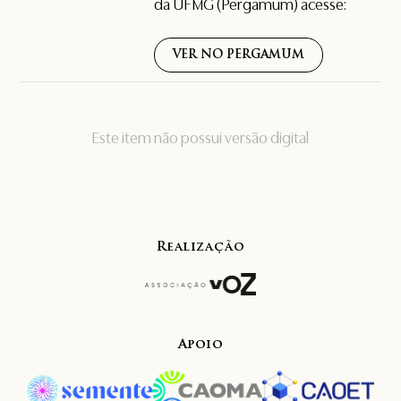
da UFMG (Pergamum) acesse:
VER NO PERGAMUM
Este item não possui versão digital
Realização
Apoio