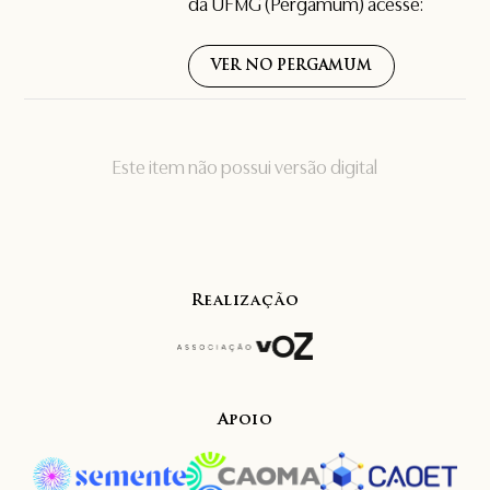
da UFMG (Pergamum) acesse:
VER NO PERGAMUM
Este item não possui versão digital
Realização
Apoio