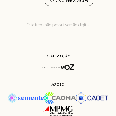
VER NO PERGAMUM
Este item não possui versão digital
Realização
Apoio