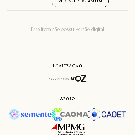
VER NO PERGAMUM
Este item não possui versão digital
Realização
Apoio