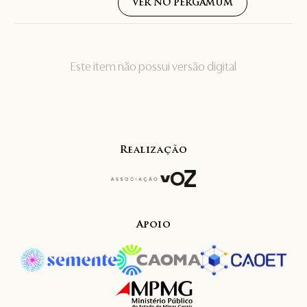
VER NO PERGAMUM
Este item não possui versão digital
Realização
Apoio