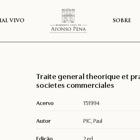
AL VIVO
SOBRE
Traite general theorique et p
societes commerciales
Acervo
151994
Autor
PIC, Paul
Edição
2.ed.