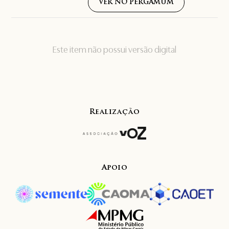
VER NO PERGAMUM
Este item não possui versão digital
Realização
Apoio