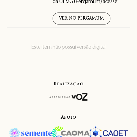
da UFMG (Pergamum) acesse:
VER NO PERGAMUM
Este item não possui versão digital
Realização
Apoio