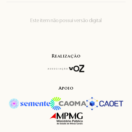
Este item não possui versão digital
Realização
Apoio