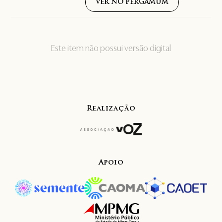
VER NO PERGAMUM
Este item não possui versão digital
Realização
Apoio