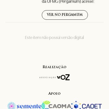
da UFMG (Pergamum) acesse:
VER NO PERGAMUM
Este item não possui versão digital
Realização
Apoio