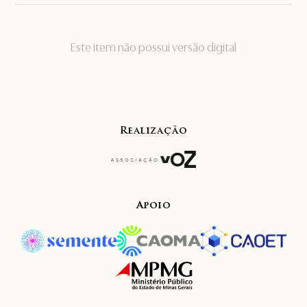
Este item não possui versão digital
Realização
Apoio