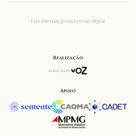
Este item não possui versão digital
Realização
Apoio