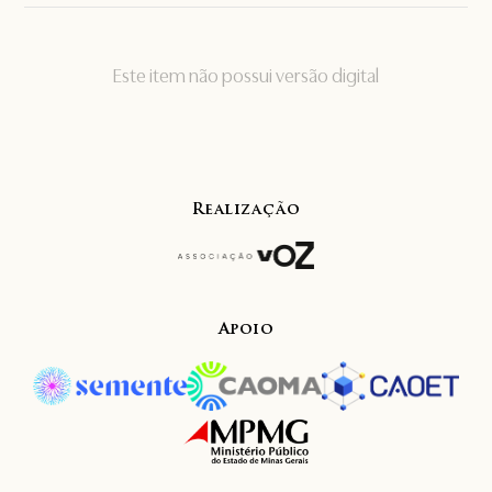
Este item não possui versão digital
Realização
Apoio