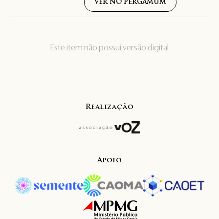
VER NO PERGAMUM
Este item não possui versão digital
Realização
Apoio