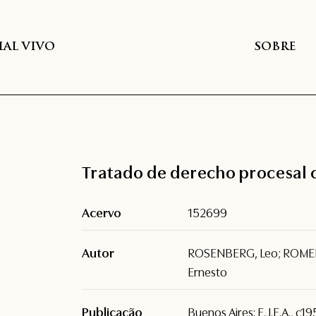
AL VIVO
SOBRE
Tratado de derecho procesal c
Acervo
152699
Autor
ROSENBERG, Leo; ROMER
Ernesto
Publicação
Buenos Aires: E.J.E.A., c1