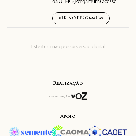
da UFMG (Pergamum) acesse:
VER NO PERGAMUM
Este item não possui versão digital
Realização
Apoio