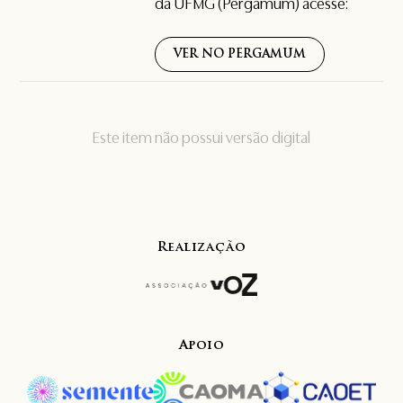
da UFMG (Pergamum) acesse:
VER NO PERGAMUM
Este item não possui versão digital
Realização
Apoio