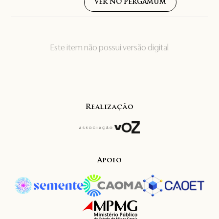
VER NO PERGAMUM
Este item não possui versão digital
Realização
Apoio