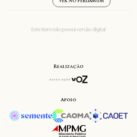
VER NO PERGAMUM
Este item não possui versão digital
Realização
Apoio