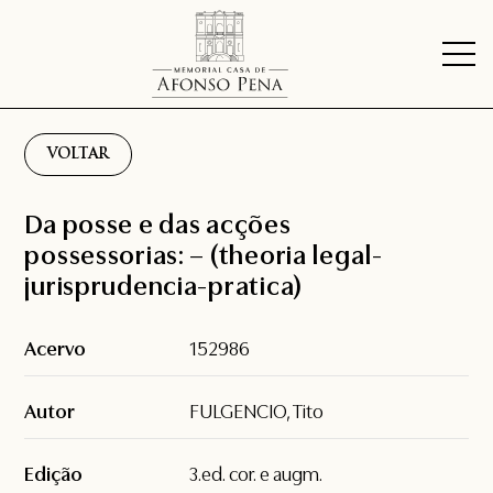
VOLTAR
Da posse e das acções
possessorias: – (theoria legal-
jurisprudencia-pratica)
Acervo
152986
Autor
FULGENCIO, Tito
Edição
3.ed. cor. e augm.