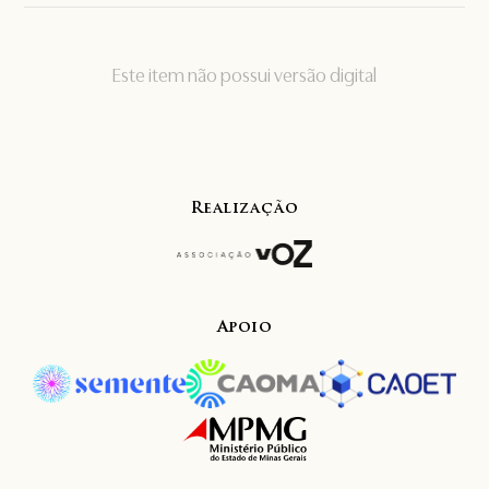
Este item não possui versão digital
Realização
Apoio