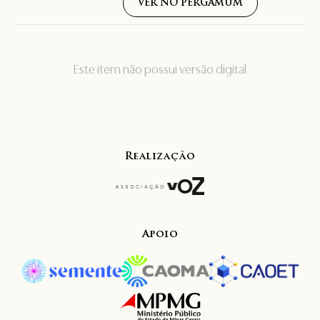
VER NO PERGAMUM
Este item não possui versão digital
Realização
Apoio