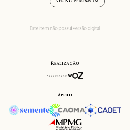
VER NO PERGAMUM
Este item não possui versão digital
Realização
Apoio