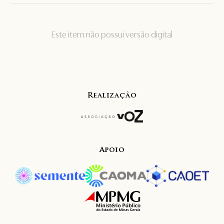
Este item não possui versão digital
Realização
Apoio