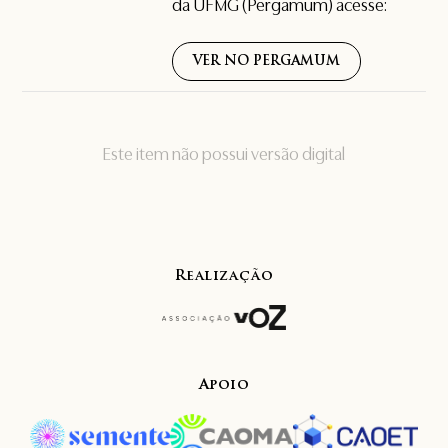
da UFMG (Pergamum) acesse:
VER NO PERGAMUM
Este item não possui versão digital
Realização
Apoio