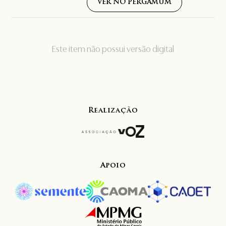
VER NO PERGAMUM
Este item não possui versão digital
Realização
Apoio