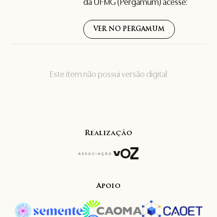
da UFMG (Pergamum) acesse:
VER NO PERGAMUM
Este item não possui versão digital
Realização
Apoio