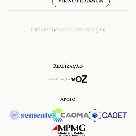
VER NO PERGAMUM
Este item não possui versão digital
Realização
Apoio