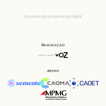
Este item não possui versão digital
Realização
Apoio