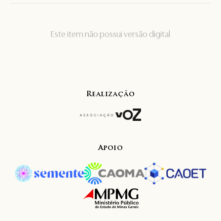
Este item não possui versão digital
Realização
Apoio