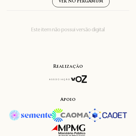
VER NO PERGAMUM
Este item não possui versão digital
Realização
Apoio