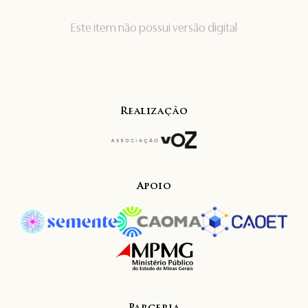
Este item não possui versão digital
Realização
Apoio