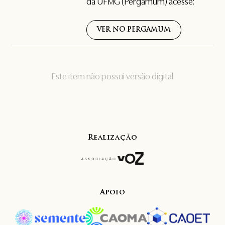
da UFMG (Pergamum) acesse:
VER NO PERGAMUM
Este item não possui versão digital
Realização
Apoio