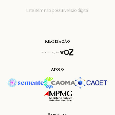
Este item não possui versão digital
Realização
Apoio