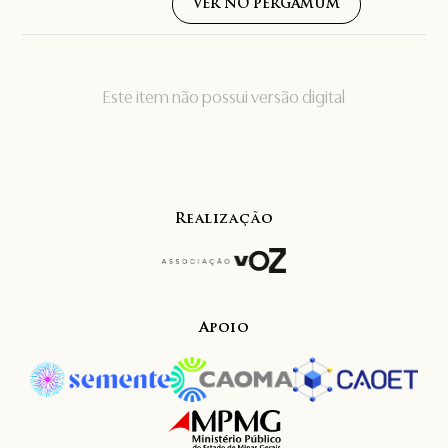
VER NO PERGAMUM
Este item não possui versão digital
Realização
Apoio