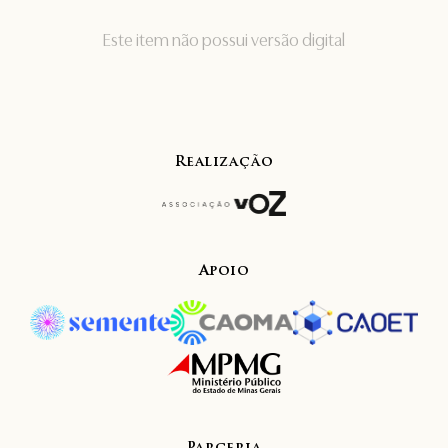
Este item não possui versão digital
Realização
Apoio