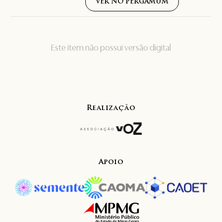
VER NO PERGAMUM
Este item não possui versão digital
Realização
Apoio