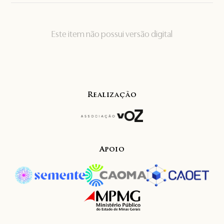
Este item não possui versão digital
Realização
Apoio