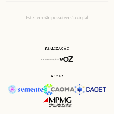
Este item não possui versão digital
Realização
Apoio