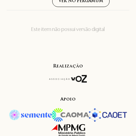
VER NO PERGAMUM
Este item não possui versão digital
Realização
Apoio