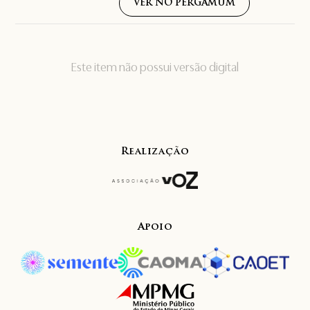
VER NO PERGAMUM
Este item não possui versão digital
Realização
Apoio