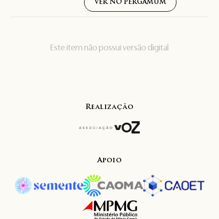
VER NO PERGAMUM
Este item não possui versão digital
Realização
Apoio